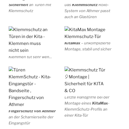
Sicherheit
an Türen mit
Das
Klemmschutz
Rollo-
Klemmschutz
System von Athmer passt
auch an Glastüren
KitaMax
– unkomplizierte
Montage, stabil und sicher
Klemmen tut sehr weh…
Letzte Handgriffe bei der
Montage eines
KitaMax
-
KlemmSchutz-Profils an
Fingerschutz von Athmer
einer Kita-Tür
an der Scharnierseite der
Eingangstür