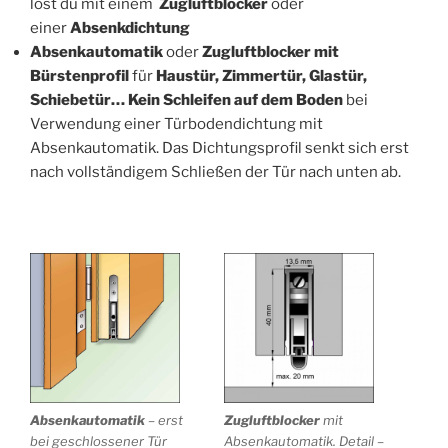
löst du mit einem
Zugluftblocker
oder
einer
Absenkdichtung
Absenkautomatik
oder
Zugluftblocker mit
Bürstenprofil
für
Haustür, Zimmertür,
Glastür,
Schiebetür…
Kein Schleifen auf dem Boden
bei
Verwendung einer Türbodendichtung mit
Absenkautomatik. Das Dichtungsprofil senkt sich erst
nach vollständigem Schließen der Tür nach unten ab.
Absenkautomatik
– erst
Zugluftblocker
mit
bei geschlossener Tür
Absenkautomatik. Detail –