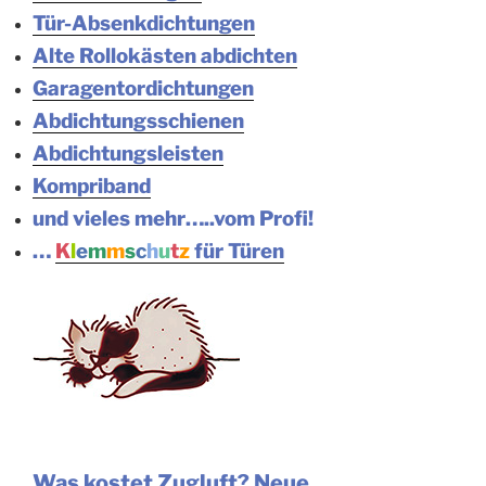
Tür-Absenkdichtungen
Alte Rollokästen abdichten
Garagentordichtungen
Abdichtungsschienen
Abdichtungsleisten
Kompriband
und vieles mehr…..vom Profi!
…
K
l
e
m
m
s
c
h
u
t
z
für Türen
Was kostet Zugluft? Neue