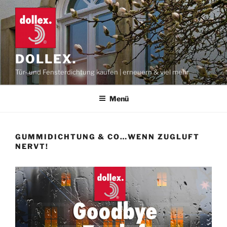
Zum
Inhalt
springen
DOLLEX.
Tür- und Fensterdichtung kaufen | erneuern & viel mehr
Menü
GUMMIDICHTUNG & CO…WENN ZUGLUFT
NERVT!