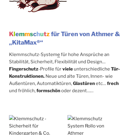
K
l
e
m
m
s
c
h
u
t
z
für Türen von Athmer &
„KitaMax®“
Klemmschutz-System
e
für hohe Ansprüche an
Stabilität, Sicherheit, Flexibilität und Design…
Fingerschutz
-Profile für
viele
unterschiedliche
Tür-
Konstruktionen.
Neue und alte Türen, Innen- wie
Außentüren, Automatiktüren,
Glastüren
etc…
frech
und fröhlich,
formschön
oder dezent……