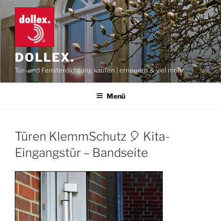
Zum
Inhalt
springen
DOLLEX.
Tür- und Fensterdichtung kaufen | erneuern & viel mehr
Menü
Türen KlemmSchutz 🎈 Kita-
Eingangstür – Bandseite