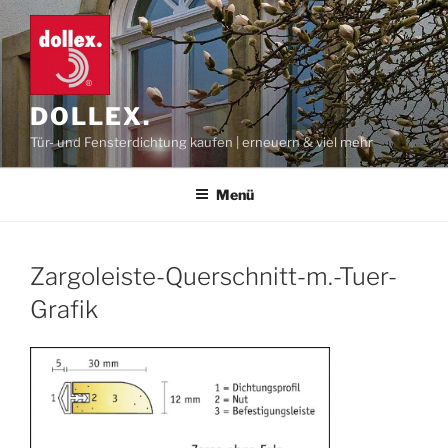
Zum
Inhalt
springen
DOLLEX.
Tür- und Fensterdichtung kaufen | erneuern & viel mehr
Menü
Zargoleiste-Querschnitt-m.-Tuer-
Grafik