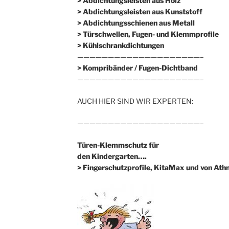
> Abdichtungsleisten aus Holz
> Abdichtungsleisten aus Kunststoff
> Abdichtungsschienen aus Metall
> Türschwellen, Fugen- und Klemmprofile
> Kühlschrankdichtungen
————————————————————–
>
Kompribänder / Fugen-Dichtband
————————————————————–
AUCH HIER SIND WIR EXPERTEN:
————————————————————–
Türen-Klemmschutz für
den Kindergarten….
> Fingerschutzprofile, KitaMax und von At