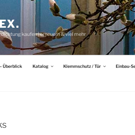
EX.
rdichtung kaufen | erneuern & viel mehr
– Überblick
Katalog
Klemmschutz / Tür
Einbau-S
ks