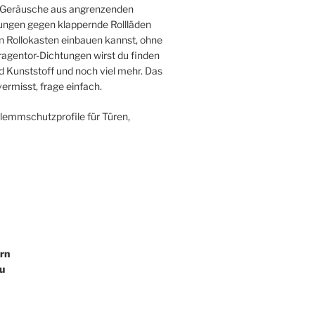
ie Geräusche aus angrenzenden
ngen gegen klappernde Rollläden
en Rollokasten einbauen kannst, ohne
agentor-Dichtungen wirst du finden
 Kunststoff und noch viel mehr. Das
ermisst, frage einfach.
Klemmschutzprofile für Türen,
rn
u