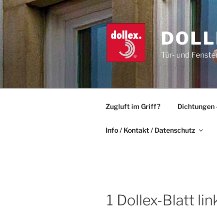
Zum
Inhalt
springen
DOLL
Tür- und Fenste
Zugluft im Griff?
Dichtungen 
Info / Kontakt / Datenschutz
1 Dollex-Blatt lin