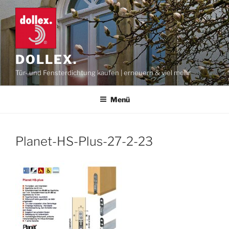
Zum
Inhalt
springen
DOLLEX.
Tür- und Fensterdichtung kaufen | erneuern & viel mehr
Menü
Planet-HS-Plus-27-2-23