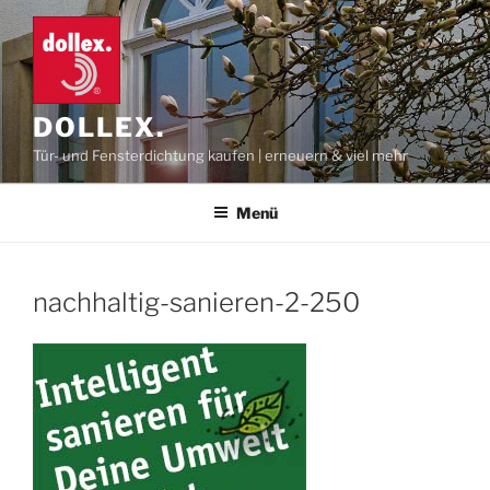
Zum
Inhalt
springen
DOLLEX.
Tür- und Fensterdichtung kaufen | erneuern & viel mehr
Menü
nachhaltig-sanieren-2-250