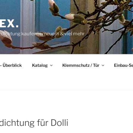
EX.
rdichtung kaufen | erneuern & viel mehr
– Überblick
Katalog
Klemmschutz / Tür
Einbau-S
dichtung für Dolli