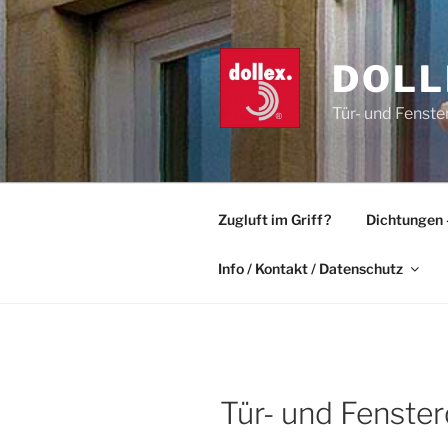
Zum
Inhalt
springen
DOLL
Tür- und Fenste
Zugluft im Griff?
Dichtungen 
Info / Kontakt / Datenschutz
Tür- und Fenster