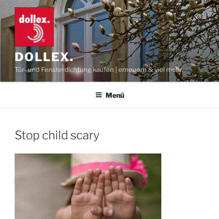
Zum
Inhalt
springen
DOLLEX.
Tür- und Fensterdichtung kaufen | erneuern & viel mehr
Menü
Stop child scary