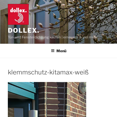
Zum
Inhalt
springen
DOLLEX.
Tür- und Fensterdichtung kaufen | erneuern & viel mehr
Menü
klemmschutz-kitamax-weiß