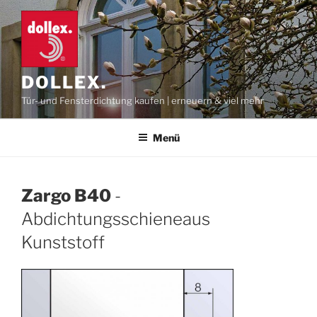
Zum
Inhalt
springen
DOLLEX.
Tür- und Fensterdichtung kaufen | erneuern & viel mehr
Menü
Zargo B40
-
Abdichtungsschieneaus
Kunststoff