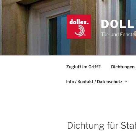
Zum
Inhalt
springen
DOLL
Tür- und Fenste
Zugluft im Griff?
Dichtungen 
Info / Kontakt / Datenschutz
Dichtung für Sta