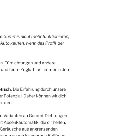
hre Gummis nicht mehr funktionieren,
 Auto kaufen, wenn das Profil der
n, Türdichtungen und andere
 und teure Zugluft fast immer in den
tisch.
Die Erfahrung durch unsere
r Potenzial. Daher können wir dich
raten.
sten Varianten an Gummi-Dichtungen
 Absenkautomatik, die dir helfen,
ie Geräusche aus angrenzenden
ngen gegen klappernde Rollläden