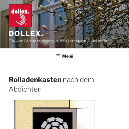
Zum
Inhalt
springen
DOLLEX.
Tür- und Fensterdichtung kaufen | erneuern & viel mehr
Menü
Rolladenkasten
nach dem
Abdichten