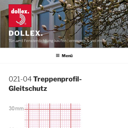
Zum
Inhalt
springen
DOLLEX.
Tür- und Fensterdichtung kaufen | erneuern & viel mehr
Menü
021-04
Treppenprofil-
Gleitschutz