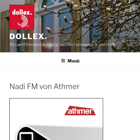
Zum
Inhalt
springen
DOLLEX.
Tür- und Fensterdichtung kaufen | erneuern & viel mehr
Menü
Nadi FM von Athmer