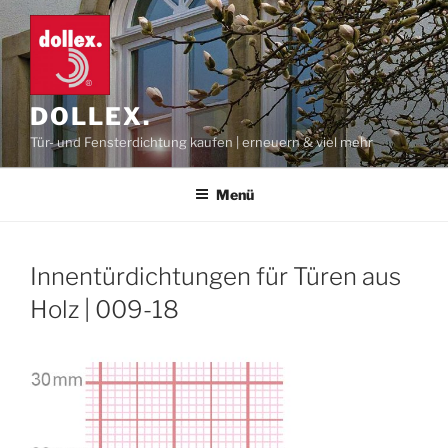
Zum
Inhalt
springen
DOLLEX.
Tür- und Fensterdichtung kaufen | erneuern & viel mehr
Menü
Innentürdichtungen für Türen aus
Holz | 009-18