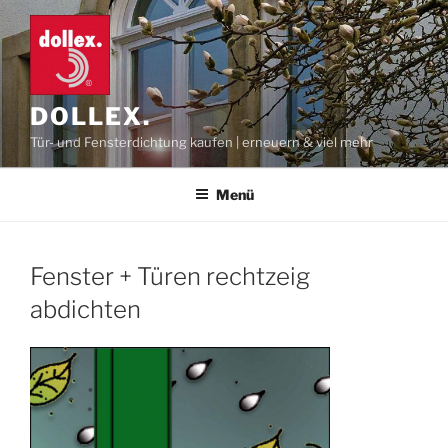
Zum
Inhalt
springen
DOLLEX.
Tür- und Fensterdichtung kaufen | erneuern & viel mehr
Menü
Fenster + Türen rechtzeig
abdichten