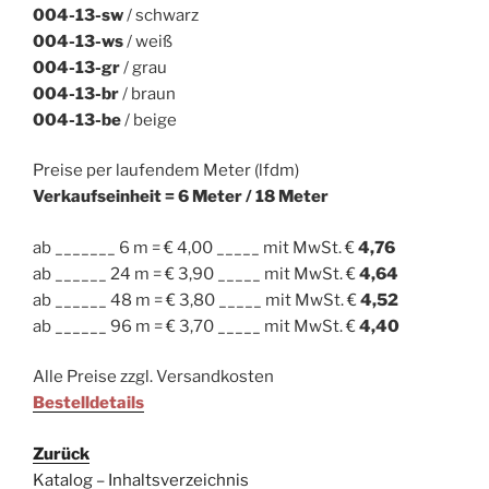
004-13-sw
/ schwarz
004-13-ws
/ weiß
004-13-gr
/ grau
004-13-br
/ braun
004-13-be
/ beige
Preise per laufendem Meter (lfdm)
Verkaufseinheit = 6 Meter / 18 Meter
ab _______ 6 m = € 4,00 _____ mit MwSt. €
4,76
ab ______ 24 m = € 3,90 _____ mit MwSt. €
4,64
ab ______ 48 m = € 3,80 _____ mit MwSt. €
4,52
ab ______ 96 m = € 3,70 _____ mit MwSt. €
4,40
Alle Preise zzgl. Versandkosten
Bestelldetails
Zurück
Katalog – Inhaltsverzeichnis