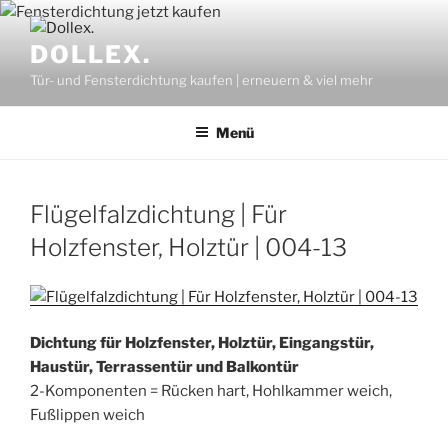
Zum
Inhalt
DOLLEX.
springen
Tür- und Fensterdichtung kaufen | erneuern & viel mehr
Menü
Flügelfalzdichtung | Für
Holzfenster, Holztür | 004-13
Dichtung für Holzfenster, Holztür, Eingangstür,
Haustür, Terrassentür und Balkontür
2-Komponenten = Rücken hart, Hohlkammer weich,
Fußlippen weich