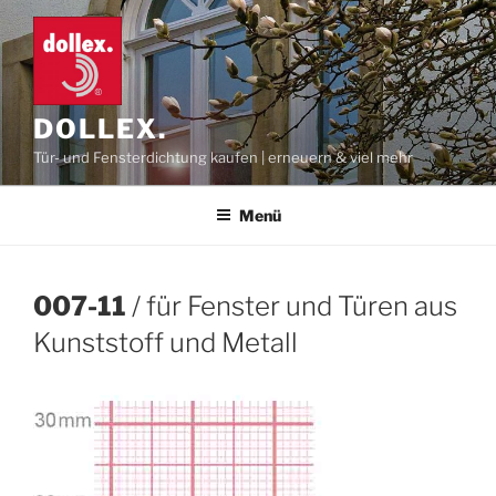
Zum
Inhalt
springen
DOLLEX.
Tür- und Fensterdichtung kaufen | erneuern & viel mehr
Menü
007-11
/ für Fenster und Türen aus
Kunststoff und Metall