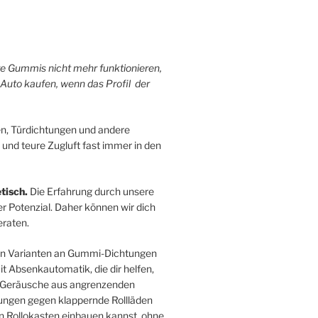
hre Gummis nicht mehr funktionieren,
 Auto kaufen, wenn das Profil der
n, Türdichtungen und andere
 und teure Zugluft fast immer in den
tisch.
Die Erfahrung durch unsere
r Potenzial. Daher können wir dich
raten.
sten Varianten an Gummi-Dichtungen
 Absenkautomatik, die dir helfen,
ie Geräusche aus angrenzenden
ngen gegen klappernde Rollläden
en Rollokasten einbauen kannst, ohne