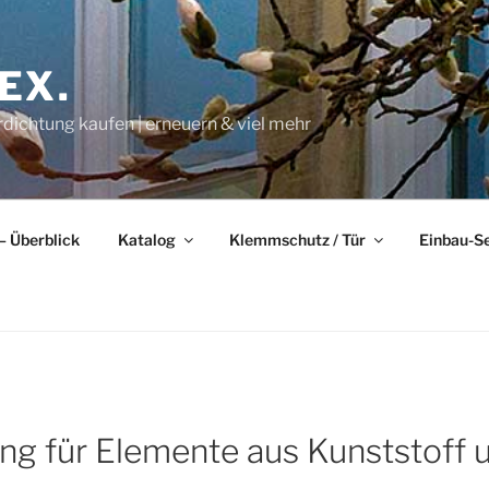
EX.
rdichtung kaufen | erneuern & viel mehr
– Überblick
Katalog
Klemmschutz / Tür
Einbau-S
ng für Elemente aus Kunststoff 