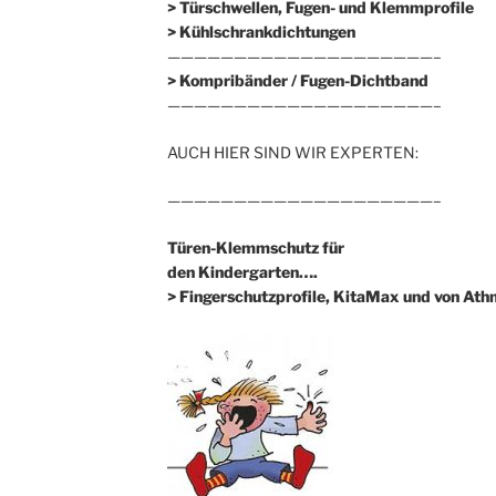
> Türschwellen, Fugen- und Klemmprofile
> Kühlschrankdichtungen
————————————————————–
>
Kompribänder / Fugen-Dichtband
————————————————————–
AUCH HIER SIND WIR EXPERTEN:
————————————————————–
Türen-Klemmschutz für
den Kindergarten….
> Fingerschutzprofile, KitaMax und von At