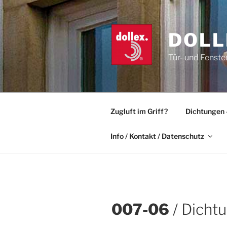
Zum
Inhalt
springen
DOLL
Tür- und Fenste
Zugluft im Griff?
Dichtungen 
Info / Kontakt / Datenschutz
007-06
/ Dichtu