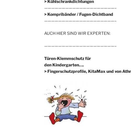
> Kühlschrankdichtungen
————————————————————–
>
Kompribänder / Fugen-Dichtband
————————————————————–
AUCH HIER SIND WIR EXPERTEN:
————————————————————–
Türen-Klemmschutz für
den Kindergarten….
> Fingerschutzprofile, KitaMax und von At