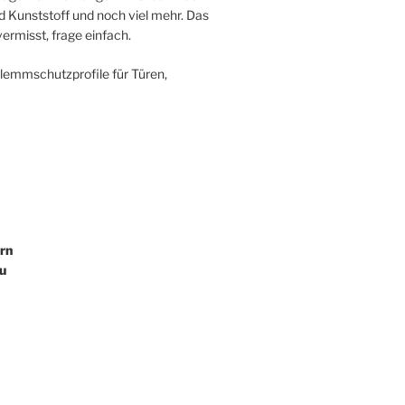
 Kunststoff und noch viel mehr. Das
ermisst, frage einfach.
Klemmschutzprofile für Türen,
rn
u