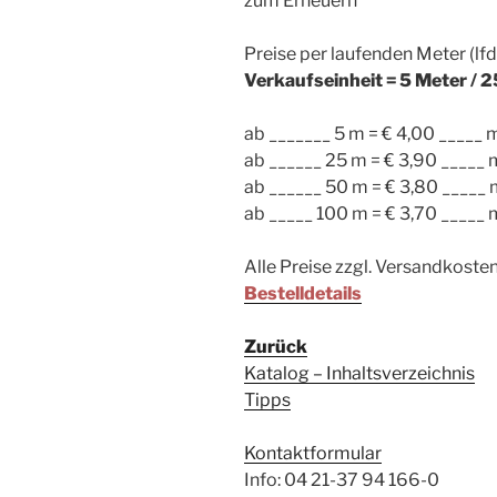
zum Erneuern
Preise per laufenden Meter (lf
Verkaufseinheit = 5 Meter / 
ab _______ 5 m = € 4,00 _____ 
ab ______ 25 m = € 3,90 _____ 
ab ______ 50 m = € 3,80 _____
ab _____ 100 m = € 3,70 _____ 
Alle Preise zzgl. Versandkoste
Bestelldetails
Zurück
Katalog – Inhaltsverzeichnis
Tipps
Kontaktformular
Info: 04 21-37 94 166-0