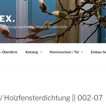
EX.
rdichtung kaufen | erneuern & viel mehr
– Überblick
Katalog
Klemmschutz / Tür
Einbau-S
/ Holzfensterdichtung || 002-07