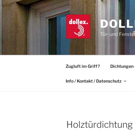
Zum
Inhalt
springen
DOLL
Tür- und Fenste
Zugluft im Griff?
Dichtungen 
Info / Kontakt / Datenschutz
Holztürdichtung 