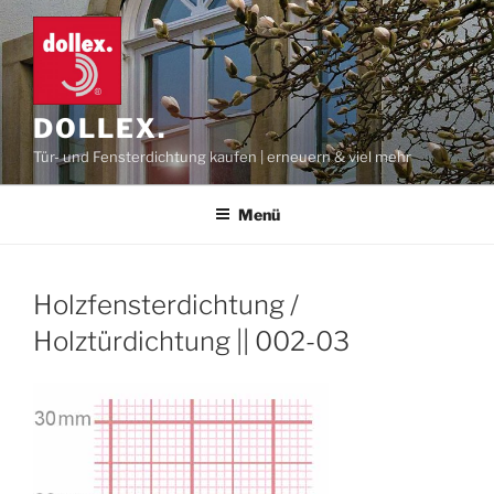
Zum
Inhalt
springen
DOLLEX.
Tür- und Fensterdichtung kaufen | erneuern & viel mehr
Menü
Holzfensterdichtung /
Holztürdichtung || 002-03