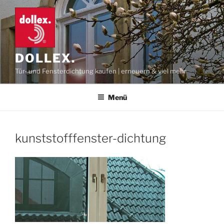
Zum
Inhalt
springen
DOLLEX.
Tür- und Fensterdichtung kaufen | erneuern & viel mehr
Menü
kunststofffenster-dichtung