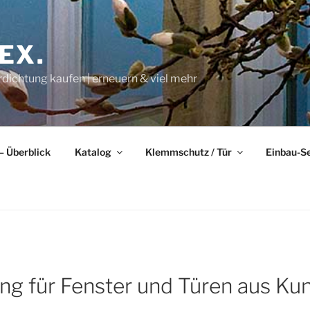
EX.
rdichtung kaufen | erneuern & viel mehr
– Überblick
Katalog
Klemmschutz / Tür
Einbau-S
ng für Fenster und Türen aus Kun