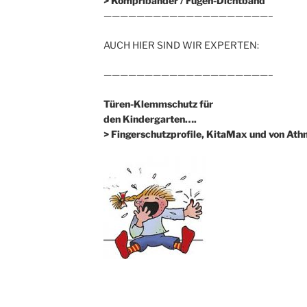
>
Kompribänder / Fugen-Dichtband
————————————————————–
AUCH HIER SIND WIR EXPERTEN:
————————————————————–
Türen-Klemmschutz für
den Kindergarten….
> Fingerschutzprofile, KitaMax und von At