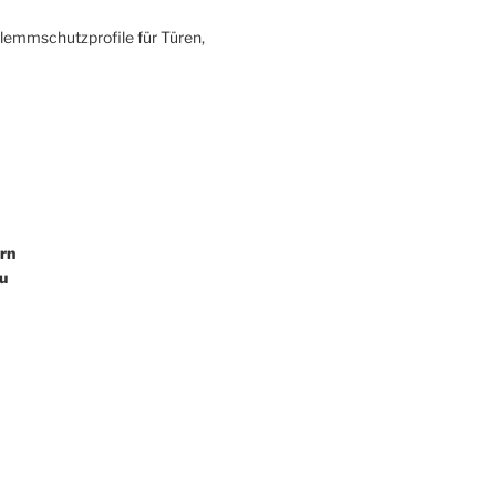
Klemmschutzprofile für Türen,
rn
u