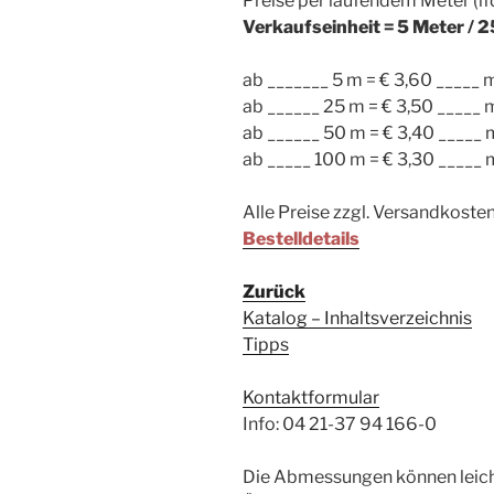
Preise per laufendem Meter (l
Verkaufseinheit = 5 Meter / 
ab _______ 5 m = € 3,60 _____ 
ab ______ 25 m = € 3,50 _____ 
ab ______ 50 m = € 3,40 _____ 
ab _____ 100 m = € 3,30 _____ 
Alle Preise zzgl. Versandkoste
Bestelldetails
Zurück
Katalog – Inhaltsverzeichnis
Tipps
Kontaktformular
Info: 04 21-37 94 166-0
Die Abmessungen können leic