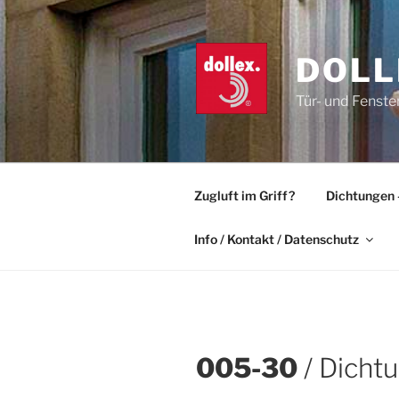
Zum
Inhalt
springen
DOLL
Tür- und Fenste
Zugluft im Griff?
Dichtungen 
Info / Kontakt / Datenschutz
005-30
/ Dichtu