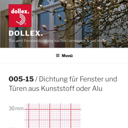
Zum
Inhalt
springen
DOLLEX.
Tür- und Fensterdichtung kaufen | erneuern & viel mehr
Menü
005-15
/ Dichtung für Fenster und
Türen aus Kunststoff oder Alu