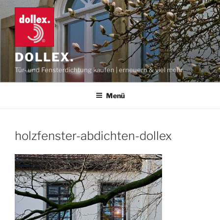
Zum
Inhalt
springen
DOLLEX.
Tür- und Fensterdichtung kaufen | erneuern & viel mehr
Menü
holzfenster-abdichten-dollex