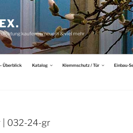
EX.
rdichtung kaufen | erneuern & viel mehr
– Überblick
Katalog
Klemmschutz / Tür
Einbau-S
 | 032-24-gr