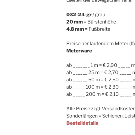
Gleiten der beweglichen Teile.
032-24-gr
/ grau
20 mm
= Bürstenhöhe
4,8 mm
= Fußbreite
Preise per laufendem Meter (lf
Meterware
ab _______ 1 m = € 2,90 _____ 
ab ______ 25 m = € 2,70 _____ 
ab ______ 50 m = € 2,50 _____ 
ab _____ 100 m = € 2,30 _____ 
ab _____ 200 m = € 2,10 _____ 
Alle Preise zzgl. Versandkoste
Sonderlängen = Schienen, Leis
Bestelldetails