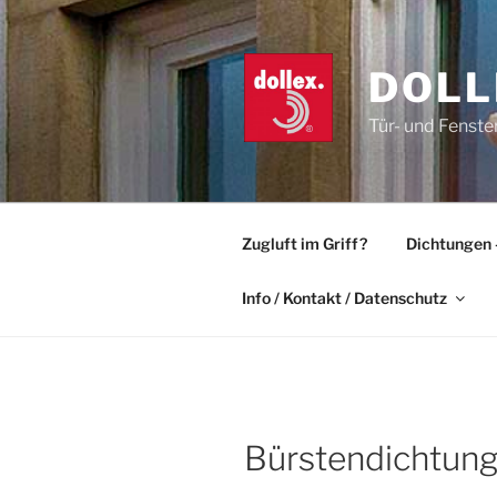
Zum
Inhalt
springen
DOLL
Tür- und Fenste
Zugluft im Griff?
Dichtungen 
Info / Kontakt / Datenschutz
Bürstendichtung