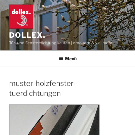
Zum
Inhalt
springen
DOLLEX.
Tür- und Fensterdichtung kaufen | erneuern & viel mehr
Menü
muster-holzfenster-
tuerdichtungen