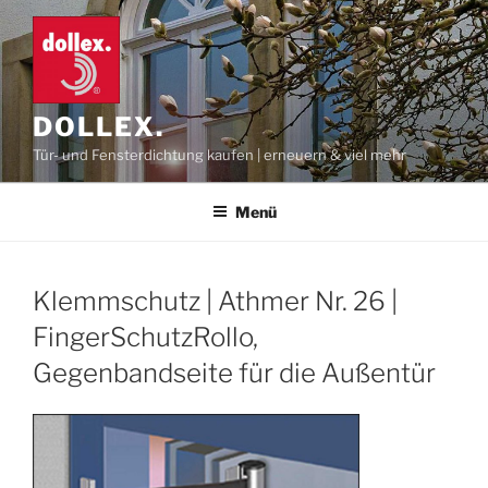
Zum
Inhalt
springen
DOLLEX.
Tür- und Fensterdichtung kaufen | erneuern & viel mehr
Menü
Klemmschutz | Athmer Nr. 26 |
FingerSchutzRollo,
Gegenbandseite für die Außentür